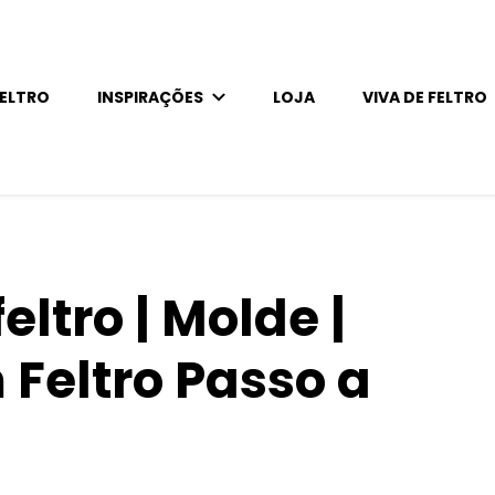
 com feltro
FELTRO
INSPIRAÇÕES
LOJA
VIVA DE FELTRO
 com feltro
o
ltro | Molde |
Feltro Passo a