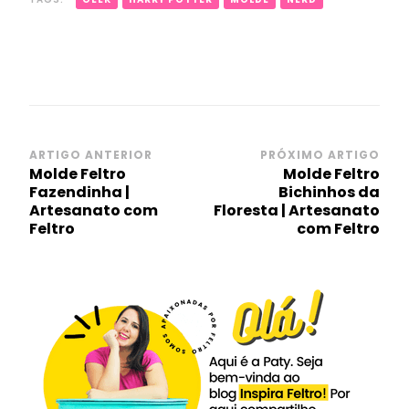
Navegação
ARTIGO ANTERIOR
PRÓXIMO ARTIGO
Molde Feltro
Molde Feltro
de
Fazendinha |
Bichinhos da
post
Artesanato com
Floresta | Artesanato
Feltro
com Feltro