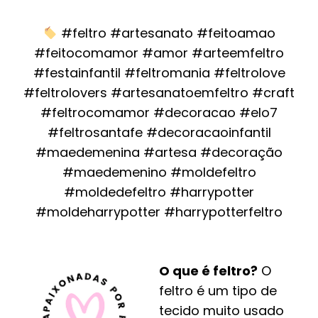
#feltro #artesanato #feitoamao
#feitocomamor #amor #arteemfeltro
#festainfantil #feltromania #feltrolove
#feltrolovers #artesanatoemfeltro #craft
#feltrocomamor #decoracao #elo7
#feltrosantafe #decoracaoinfantil
#maedemenina #artesa #decoração
#maedemenino #moldefeltro
#moldedefeltro #harrypotter
#moldeharrypotter #harrypotterfeltro
O que é feltro?
O
feltro é um tipo de
tecido muito usado