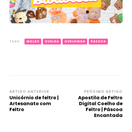
TAGS:
MOLDE
OVELHA
OVELHINHA
PASCOA
Navegação
ARTIGO ANTERIOR
PRÓXIMO ARTIGO
Unicórnio de feltro |
Apostila de Feltro
de
Artesanato com
Digital Coelho de
post
Feltro
Feltro | Páscoa
Encantada