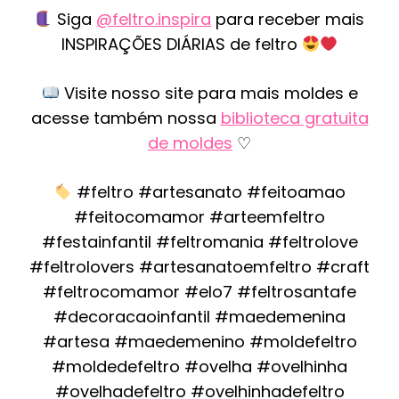
Siga
@feltro.inspira
para receber mais
INSPIRAÇÕES DIÁRIAS de feltro
Visite nosso site para mais moldes e
acesse também nossa
biblioteca gratuita
de moldes
♡
#feltro #artesanato #feitoamao
#feitocomamor #arteemfeltro
#festainfantil #feltromania #feltrolove
#feltrolovers #artesanatoemfeltro #craft
#feltrocomamor #elo7 #feltrosantafe
#decoracaoinfantil #maedemenina
#artesa #maedemenino #moldefeltro
#moldedefeltro #ovelha #ovelhinha
#ovelhadefeltro #ovelhinhadefeltro