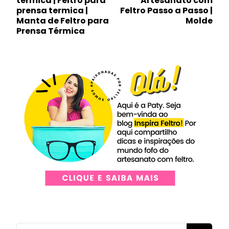
termica | Feltro para
Artesanato com
post
prensa termica |
Feltro Passo a Passo |
Manta de Feltro para
Molde
Prensa Térmica