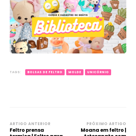
TAGS:
BOLSAS DE FELTRO
MOLDE
UNICÓRNIO
Navegação
ARTIGO ANTERIOR
PRÓXIMO ARTIGO
Feltro prensa
Moana em feltro |
de