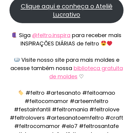
Clique aqui e conheça o Ateliê
Lucrativo
Siga
@feltro.inspira
para receber mais
INSPIRAÇÕES DIÁRIAS de feltro
Visite nosso site para mais moldes e
acesse também nossa
biblioteca gratuita
de moldes
♡
#feltro #artesanato #feitoamao
#feitocomamor #arteemfeltro
#festainfantil #feltromania #feltrolove
#feltrolovers #artesanatoemfeltro #craft
#feltrocomamor #elo7 #feltrosantafe